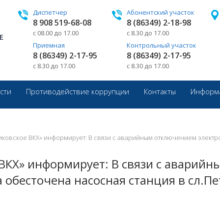
Диспетчер
Абонентский участок
8 908 519-68-08
8 (86349) 2-18-98
с 08.00 до 17.00
с 8.30 до 17.00
Е
Приемная
Контрольный участок
8 (86349) 2-17-95
8 (86349) 2-17-95
с 8.30 до 17.00
с 8.30 до 17.00
сти
Противодействие коррупции
Контакты
Информа
иковское ВКХ» информирует: В связи с аварийным отключением электроэ
ВКХ» информирует: В связи с аварийн
а обесточена насосная станция в сл.Пе