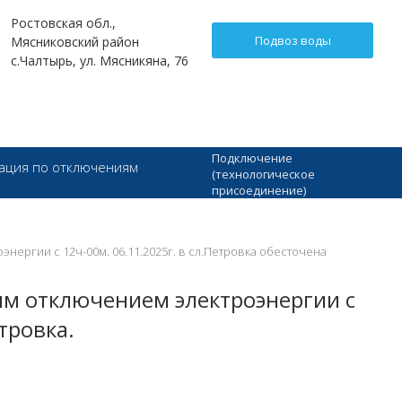
Ростовская обл.,
Подвоз воды
Мясниковский район
с.Чалтырь, ул. Мясникяна, 76
Подключение
ция по отключениям
(технологическое
присоединение)
нергии с 12ч-00м. 06.11.2025г. в сл.Петровка обесточена
ым отключением электроэнергии с
тровка.