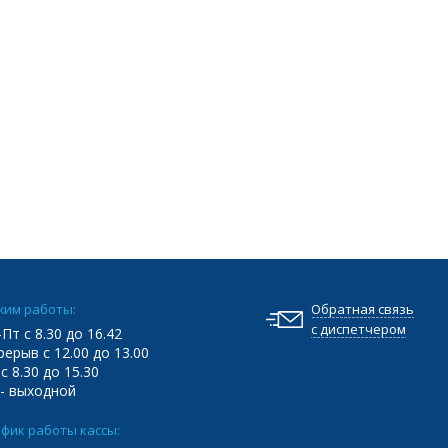
жим работы:
Обратная связь
с диспетчером
Пт с 8.30 до 16.42
ерыв с 12.00 до 13.00
с 8.30 до 15.30
 - выходной
фик работы кассы: