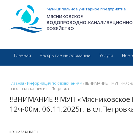
Перейти к основному содержанию
Муниципальное унитарное предприятие
МЯСНИКОВСКОЕ
ВОДОПРОВОДНО-КАНАЛИЗАЦИОННО
ХОЗЯЙСТВО
Главная
Раскрытие информации
Услуги
Ново
Главная
/
Информация по отключениям
/
‼️ВНИМАНИЕ ‼️ МУП «Мясн
насосная станция в сл.Петровка.
‼️ВНИМАНИЕ ‼️ МУП «Мясниковское 
12ч-00м. 06.11.2025г. в сл.Петровк
‼️ВНИМАНИЕ ‼️