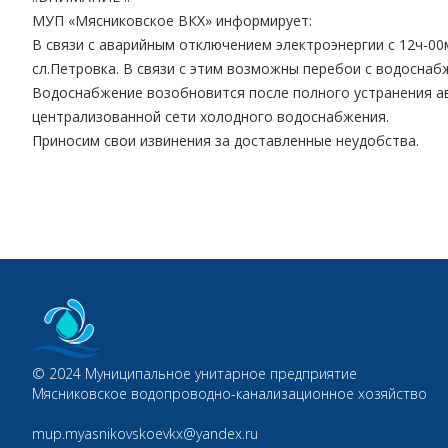
МУП «Мясниковское ВКХ» информирует:
В связи с аварийным отключением электроэнергии с 12ч-00м.
сл.Петровка. В связи с этим возможны перебои с водосна
Водоснабжение возобновится после полного устранения ава
централизованной сети холодного водоснабжения.
Приносим свои извинения за доставленные неудобства.
© 2024 Муниципальное унитарное предприятие
Мясниковское водопроводно-канализационное хозяйство
mup.myasnikovskoevkx@yandex.ru