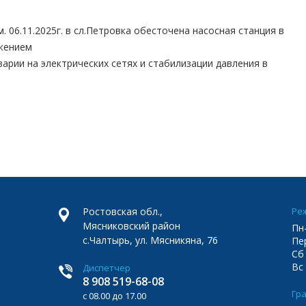
 06.11.2025г. в сл.Петровка обесточена насосная станция в
бжением
рии на электрических сетях и стабилизации давления в
Ростовская обл.,
Ре
Мясниковский район
Пн-
с.Чалтырь, ул. Мясникяна, 76
Пер
Сб 
Вс
Диспетчер
8 908 519-68-08
Гра
с 08.00 до 17.00