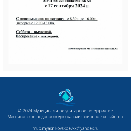
© 2024 Муниципальное унитарное предприятие
Мясниковское водопроводно-канализационное хозяйство
mup.myasnikovskoevkx@yandex.ru