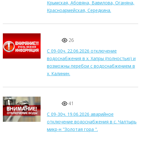
Крымская, Абовяна, Вавилова, Оганяна,
Красноармейская, Середкина.
26
С 09-00ч. 22.06.2026 отключение
водоснабжения в х. Хапры (полностью) и
возможны перебои с водоснабжением в
х. Калинин.
41
С 09-30ч. 19.06.2026 аварийное
отключение водоснабжения в с. Чалтырь
микр-н "Золотая гора ".