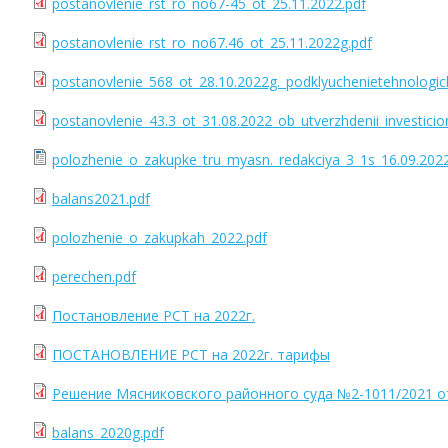
postanovlenie_rst_ro_no67-45_ot_25.11.2022.pdf
postanovlenie_rst_ro_no67.46_ot_25.11.2022g.pdf
postanovlenie_568_ot_28.10.2022g._podklyuchenietehnologic
postanovlenie_43.3_ot_31.08.2022_ob_utverzhdenii_investic
polozhenie_o_zakupke_tru_myasn._redakciya_3_1s_16.09.202
balans2021.pdf
polozhenie_o_zakupkah_2022.pdf
perechen.pdf
Постановление РСТ на 2022г.
ПОСТАНОВЛЕНИЕ РСТ на 2022г. тарифы
Решение Мясниковского районного суда №2-1011/2021 от 
balans_2020g.pdf