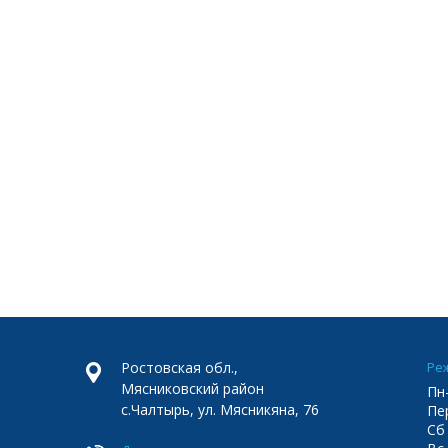
Ростовская обл.,
Ре
Мясниковский район
Пн-
с.Чалтырь, ул. Мясникяна, 76
Пер
Сб 