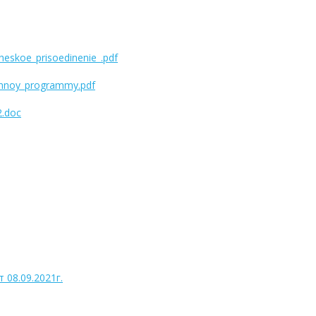
heskoe_prisoedinenie_.pdf
ionnoy_programmy.pdf
2.doc
08.09.2021г.