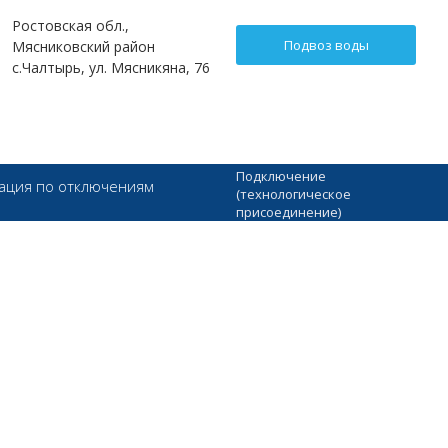
Ростовская обл.,
Подвоз воды
Мясниковский район
с.Чалтырь, ул. Мясникяна, 76
Подключение
ция по отключениям
(технологическое
присоединение)